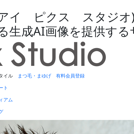
io(エーアイ ピクス スタジ
える生成AI画像を提供す
タイル
まつ毛・まゆげ
有料会員登録
ート
ィアム
グ