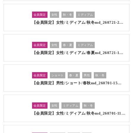
会員限定
女性
秋・冬
ミディアム
【会員限定】女性/ミディアム/秋冬md_260721-2…
会員限定
女性
春・夏
ミディアム
【会員限定】女性/ミディアム/春夏md_260721-1…
会員限定
ショート
春・夏
男性
秋・冬
【会員限定】男性/ショート/春秋md_260701-15…
会員限定
女性
ミディアム
秋・冬
【会員限定】女性/ミディアム/秋冬md_260701-11…