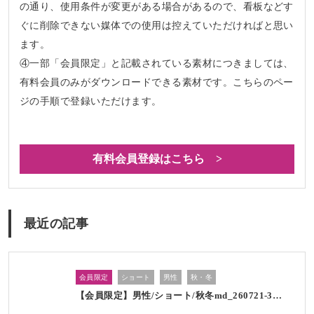
の通り、使用条件が変更がある場合があるので、看板などす
ぐに削除できない媒体での使用は控えていただければと思い
ます。
④一部「会員限定」と記載されている素材につきましては、
有料会員のみがダウンロードできる素材です。こちらのペー
ジの手順で登録いただけます。
有料会員登録はこちら >
最近の記事
会員限定
ショート
男性
秋・冬
【会員限定】男性/ショート/秋冬md_260721-3…