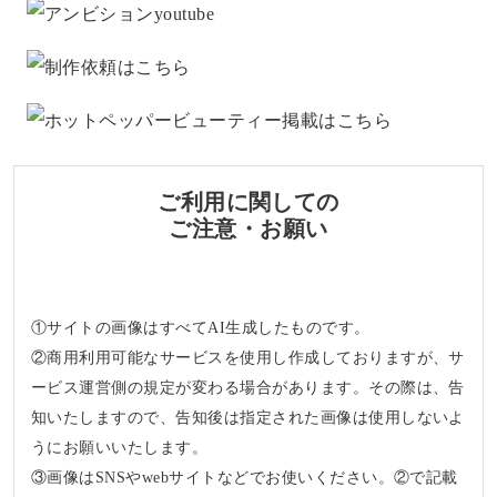
ご利用に関しての
ご注意・お願い
①サイトの画像はすべてAI生成したものです。
②商用利用可能なサービスを使用し作成しておりますが、サ
ービス運営側の規定が変わる場合があります。その際は、告
知いたしますので、告知後は指定された画像は使用しないよ
うにお願いいたします。
③画像はSNSやwebサイトなどでお使いください。②で記載