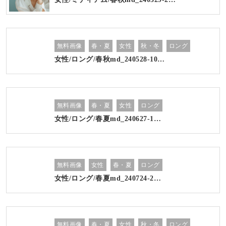
無料画像
春・夏
女性
秋・冬
ロング
女性/ロング/春秋md_240528-10…
無料画像
春・夏
女性
ロング
女性/ロング/春夏md_240627-1…
無料画像
女性
春・夏
ロング
女性/ロング/春夏md_240724-2…
無料画像
春・夏
女性
秋・冬
ロング