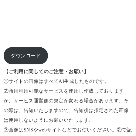
ダウンロード
【ご利用に関してのご注意・お願い】
①サイトの画像はすべてAI生成したものです。
②商用利用可能なサービスを使用し作成しております
が、サービス運営側の規定が変わる場合があります。そ
の際は、告知いたしますので、告知後は指定された画像
は使用しないようにお願いいたします。
③画像はSNSやwebサイトなどでお使いください。②で記