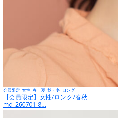
会員限定
女性
春・夏
秋・冬
ロング
【会員限定】女性/ロング/春秋
md_260701-8…