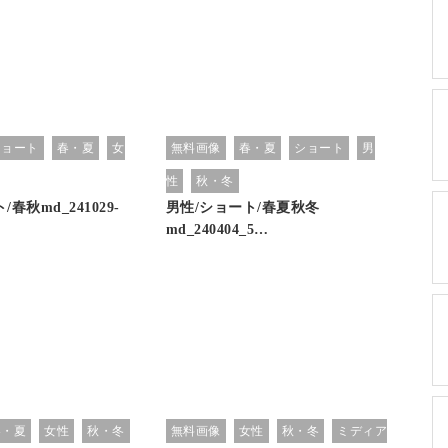
ショート
春・夏
女
無料画像
春・夏
ショート
男
性
秋・冬
春秋md_241029-
男性/ショート/春夏秋冬
md_240404_5…
春・夏
女性
秋・冬
無料画像
女性
秋・冬
ミディア