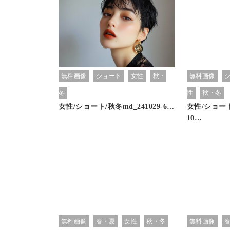
無料画像
ショート
女性
秋・
無料画像
冬
性
秋・冬
女性/ショート/秋冬md_241029-6…
女性/ショート/
10…
無料画像
春・夏
女性
秋・冬
無料画像