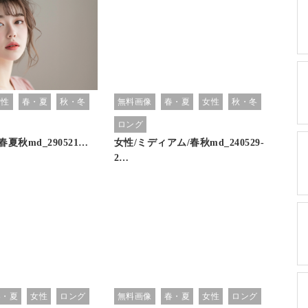
女性
春・夏
秋・冬
無料画像
春・夏
女性
秋・冬
ロング
春夏秋md_290521…
女性/ミディアム/春秋md_240529-
2…
春・夏
女性
ロング
無料画像
春・夏
女性
ロング