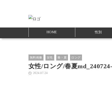
HOME
性別
無料画像
女性
春・夏
ロング
女性/ロング/春夏md_240724-
2024.07.24