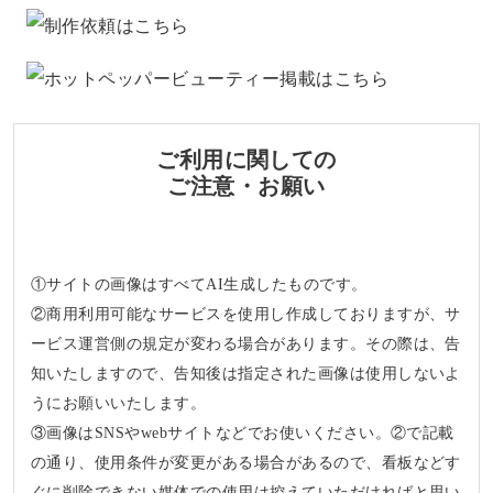
ご利用に関しての
ご注意・お願い
①サイトの画像はすべてAI生成したものです。
②商用利用可能なサービスを使用し作成しておりますが、サ
ービス運営側の規定が変わる場合があります。その際は、告
知いたしますので、告知後は指定された画像は使用しないよ
うにお願いいたします。
③画像はSNSやwebサイトなどでお使いください。②で記載
の通り、使用条件が変更がある場合があるので、看板などす
ぐに削除できない媒体での使用は控えていただければと思い