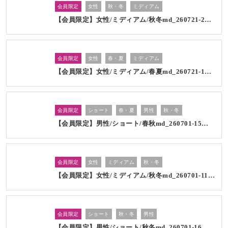
会員限定
女性
秋・冬
ミディアム
【会員限定】女性/ミディアム/秋冬md_260721-2…
会員限定
女性
春・夏
ミディアム
【会員限定】女性/ミディアム/春夏md_260721-1…
会員限定
ショート
春・夏
男性
秋・冬
【会員限定】男性/ショート/春秋md_260701-15…
会員限定
女性
ミディアム
秋・冬
【会員限定】女性/ミディアム/秋冬md_260701-11…
会員限定
ショート
秋・冬
男性
【会員限定】男性/ショート/秋冬md_260701-16…