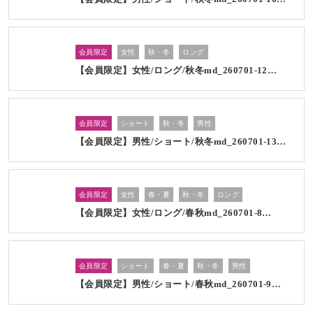
会員限定
女性
秋・冬
ロング
【会員限定】女性/ロング/秋冬md_260701-12…
会員限定
ショート
秋・冬
男性
【会員限定】男性/ショート/秋冬md_260701-13…
会員限定
女性
春・夏
秋・冬
ロング
【会員限定】女性/ロング/春秋md_260701-8…
会員限定
ショート
春・夏
秋・冬
男性
【会員限定】男性/ショート/春秋md_260701-9…