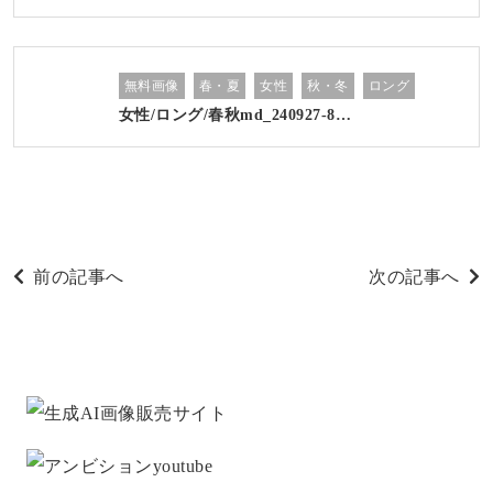
無料画像
春・夏
女性
秋・冬
ロング
女性/ロング/春秋md_240927-8…
前の記事へ
次の記事へ