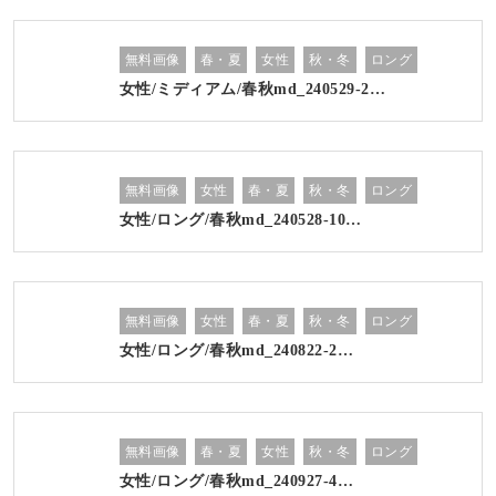
無料画像
春・夏
女性
秋・冬
ロング
女性/ミディアム/春秋md_240529-2…
無料画像
女性
春・夏
秋・冬
ロング
女性/ロング/春秋md_240528-10…
無料画像
女性
春・夏
秋・冬
ロング
女性/ロング/春秋md_240822-2…
無料画像
春・夏
女性
秋・冬
ロング
女性/ロング/春秋md_240927-4…