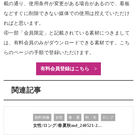
載の通り、使用条件が変更がある場合があるので、看板
などすぐに削除できない媒体での使用は控えていただけ
ればと思います。
④一部「会員限定」と記載されている素材につきまして
は、有料会員のみがダウンロードできる素材です。こち
らのページの手順で登録いただけます。
有料会員登録はこちら >
関連記事
無料画像
女性
春・夏
秋・冬
ロング
女性/ロング/春夏秋md_240521-2…